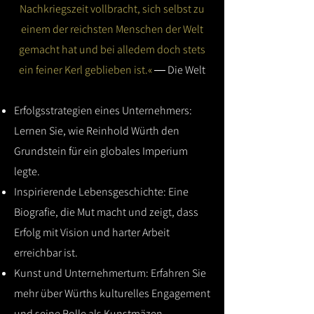
Nachkriegszeit vollbracht, sich selbst zu
einem der reichsten Menschen der Welt
gemacht hat und bei alledem doch stets
ein feiner Kerl geblieben ist.«
― Die Welt
Erfolgsstrategien eines Unternehmers:
Lernen Sie, wie Reinhold Würth den
Grundstein für ein globales Imperium
legte.
Inspirierende Lebensgeschichte: Eine
Biografie, die Mut macht und zeigt, dass
Erfolg mit Vision und harter Arbeit
erreichbar ist.
Kunst und Unternehmertum: Erfahren Sie
mehr über Würths kulturelles Engagement
und seine Rolle als Kunstmäzen.