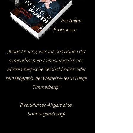
Bestellen
Probelesen
„Keine Ahnung, wer von den beiden der
sympathischere Wahnsinnige ist: der
württembergische Reinhold Würth oder
sein Biograph, der Weltreise-Jesus Helge
Timmerberg.“
(Frankfurter Allgemeine
Sonntagszeitung)